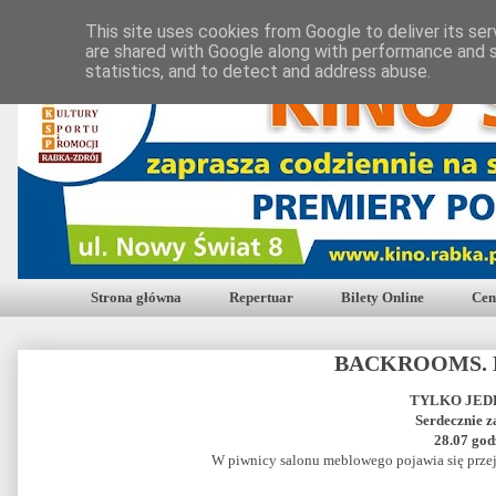
This site uses cookies from Google to deliver its ser
are shared with Google along with performance and s
statistics, and to detect and address abuse.
Strona główna
Repertuar
Bilety Online
Cen
BACKROOMS. 
TYLKO JED
Serdecznie 
28.07 god
W piwnicy salonu meblowego pojawia się przejś