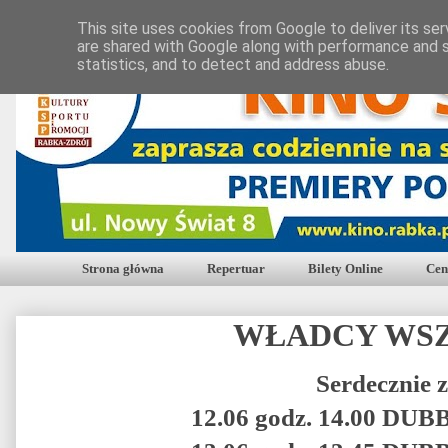
This site uses cookies from Google to deliver its ser
are shared with Google along with performance and s
statistics, and to detect and address abuse.
Strona główna
Repertuar
Bilety Online
Cen
WŁADCY WS
Serdecznie 
12.06 godz. 14.00 DU