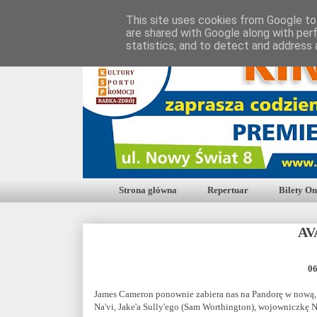
This site uses cookies from Google to 
are shared with Google along with per
statistics, and to detect and address 
Strona główna
Repertuar
Bilety On
AV
06
James Cameron ponownie zabiera nas na Pandorę w nową, 
Na'vi, Jake'a Sully'ego (Sam Worthington), wojowniczkę N