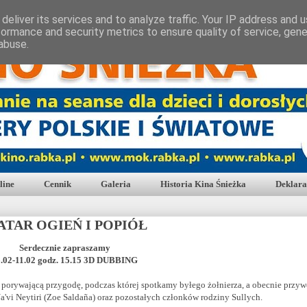
deliver its services and to analyze traffic. Your IP address and 
formance and security metrics to ensure quality of service, gen
abuse.
line
Cennik
Galeria
Historia Kina Śnieżka
Deklara
ATAR OGIEŃ I POPIÓŁ
Serdecznie zapraszamy
.02-11.02 godz. 15.15 3D DUBBING
porywającą przygodę, podczas której spotkamy byłego żołnierza, a obecnie przy
a'vi Neytiri (Zoe Saldaña) oraz pozostałych członków rodziny Sullych.