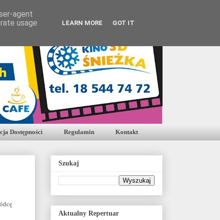
user-agent
erate usage
LEARN MORE
GOT IT
cja Dostępności
Regulamin
Kontakt
Szukaj
wódcę
Aktualny Repertuar