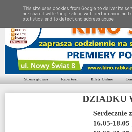
This site uses cookies from Google to deliver its ser
are shared with Google along with performance and s
statistics, and to detect and address abuse.
Strona główna
Repertuar
Bilety Online
Cen
DZIADKU 
Serdecznie 
16.05-18.05 