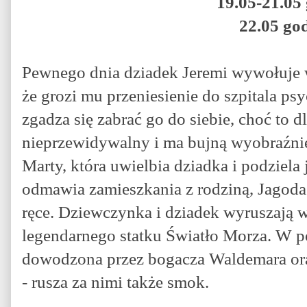
19.05-21.05 
22.05 god
Pewnego dnia dziadek Jeremi wywołuje w
że grozi mu przeniesienie do szpitala ps
zgadza się zabrać go do siebie, choć to dl
nieprzewidywalny i ma bujną wyobraźnię
Marty, która uwielbia dziadka i podziela
odmawia zamieszkania z rodziną, Jagod
ręce. Dziewczynka i dziadek wyruszają 
legendarnego statku Światło Morza. W p
dowodzona przez bogacza Waldemara or
- rusza za nimi także smok.