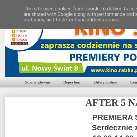
This site uses cookies from Google to deliver its ser
are shared with Google along with performance and s
statistics, and to detect and address abuse.
Strona główna
Repertuar
Bilety Online
Cen
AFTER 5 
PREMIERA
Serdecznie 