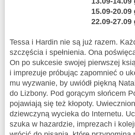
13.09-14.09 
15.09-20.09 
22.09-27.09 
Tessa i Hardin nie są już razem. Ka
szczęścia i spełnienia. Ona poświęc
On po sukcesie swojej pierwszej ksi
i imprezuje próbując zapomnieć o uk
mu wyzwanie, by uwiódł piękną Nata
do Lizbony. Pod gorącym słońcem Por
pojawiają się też kłopoty. Uwieczni
dziewczyną wycieka do Internetu. U
szuka w hazardzie, imprezach i kole
wrócić do pisania, które przypomina 