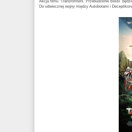
Akcja filmu “Transformers: Przebudzenie Bestii” będzi
Do odwiecznej wojny między Autobotami i Deceptikon