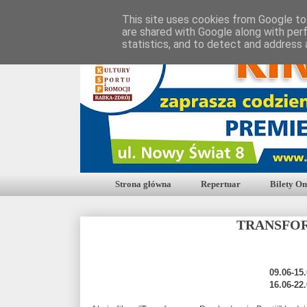
This site uses cookies from Google to 
are shared with Google along with per
statistics, and to detect and address 
Strona główna
Repertuar
Bilety On
TRANSFOR
09.06-15
16.06-22