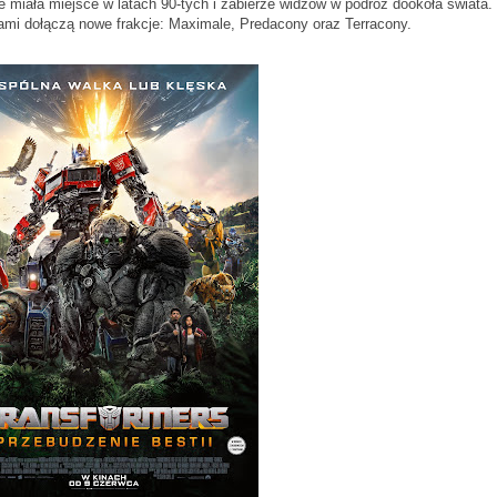
e miała miejsce w latach 90-tych i zabierze widzów w podróż dookoła świata.
ami dołączą nowe frakcje: Maximale, Predacony oraz Terracony.