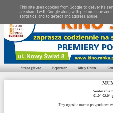
This site uses cookies from Google to deliver its ser
are shared with Google along with performance and s
statistics, and to detect and address abuse.
Strona główna
Repertuar
Bilety Online
Cen
MU
Serdecznie 
01.04-02.04 
Trzy egipskie mumie przypadkowo wk