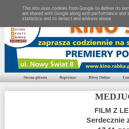
This site uses cookies from Google to deliver its ser
are shared with Google along with performance and s
statistics, and to detect and address abuse.
Strona główna
Repertuar
Bilety Online
Cen
MEDJU
FILM Z 
Serdecznie 