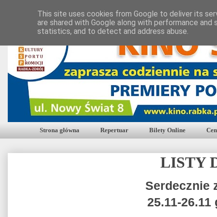
This site uses cookies from Google to deliver its ser
are shared with Google along with performance and s
statistics, and to detect and address abuse.
Strona główna
Repertuar
Bilety Online
Cen
LISTY 
Serdecznie 
25.11-26.11 