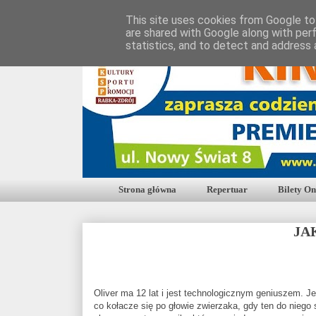
This site uses cookies from Google to 
are shared with Google along with per
statistics, and to detect and address 
Strona główna
Repertuar
Bilety On
JA
Oliver ma 12 lat i jest technologicznym geniuszem. Je
co kołacze się po głowie zwierzaka, gdy ten do niego