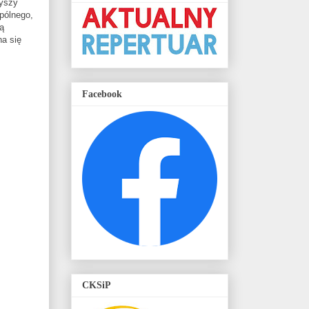
łyszy
pólnego,
ą
na się
Facebook
CKSiP