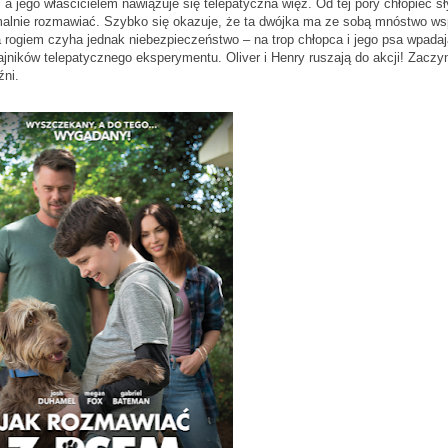
 jego właścicielem nawiązuje się telepatyczna więź. Od tej pory chłopiec s
alnie rozmawiać. Szybko się okazuje, że ta dwójka ma ze sobą mnóstwo ws
 rogiem czyha jednak niebezpieczeństwo – na trop chłopca i jego psa wpadaj
ajników telepatycznego eksperymentu. Oliver i Henry ruszają do akcji! Zaczy
źni.