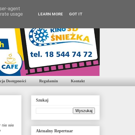
user-agent
erate usage
LEARN MORE
GOT IT
cja Dostępności
Regulamin
Kontakt
Szukaj
 nie wie
y
Aktualny Repertuar