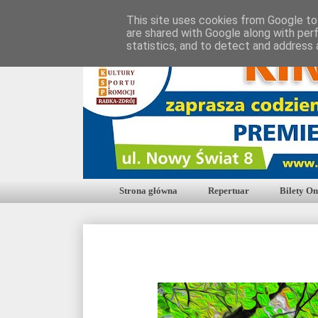
This site uses cookies from Google to 
are shared with Google along with per
statistics, and to detect and address 
Strona główna
Repertuar
Bilety On