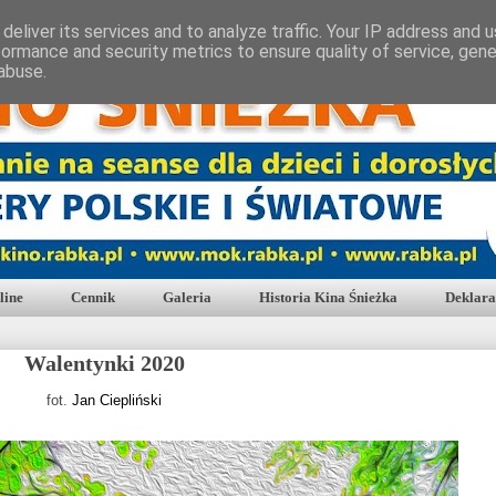
deliver its services and to analyze traffic. Your IP address and 
formance and security metrics to ensure quality of service, gen
abuse.
line
Cennik
Galeria
Historia Kina Śnieżka
Deklara
Walentynki 2020
fot.
Jan Ciepliński