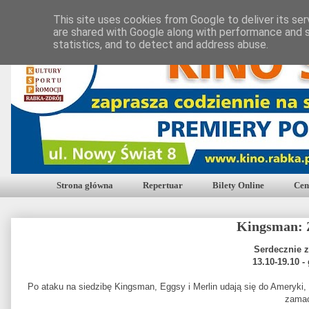
This site uses cookies from Google to deliver its ser
are shared with Google along with performance and s
statistics, and to detect and address abuse.
Strona główna
Repertuar
Bilety Online
Cen
Kingsman: 
Serdecznie 
13.10-19.10 -
Po ataku na siedzibę Kingsman, Eggsy i Merlin udają się do Ameryki
zama