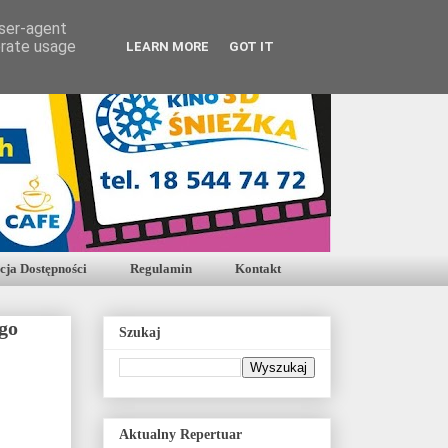
user-agent
erate usage
LEARN MORE
GOT IT
cja Dostępności
Regulamin
Kontakt
go
Szukaj
Aktualny Repertuar