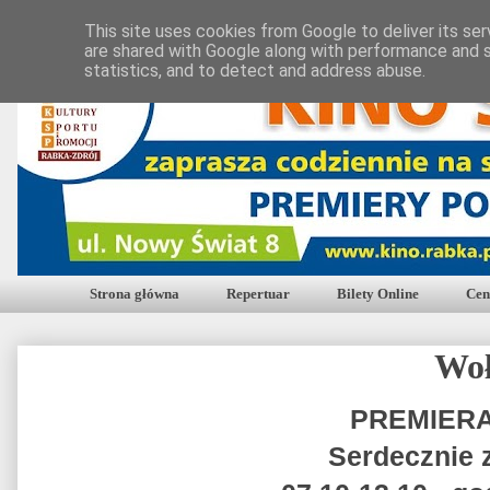
This site uses cookies from Google to deliver its ser
are shared with Google along with performance and s
statistics, and to detect and address abuse.
Strona główna
Repertuar
Bilety Online
Cen
Wo
PREMIER
Serdecznie 