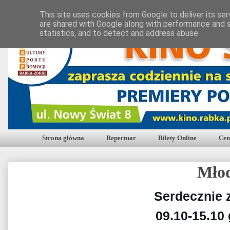
This site uses cookies from Google to deliver its ser
are shared with Google along with performance and s
statistics, and to detect and address abuse.
Strona główna
Repertuar
Bilety Online
Cen
Mło
Serdecznie 
09.10-15.10 